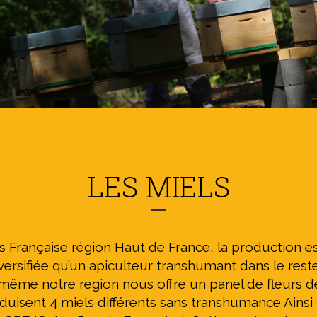
LES MIELS
s Française région Haut de France, la production e
versifiée qu’un apiculteur transhumant dans le reste
même notre région nous offre un panel de fleurs de
duisent 4 miels différents sans transhumance Ains