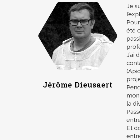
Je s
l’exp
Pour
été o
pass
prof
J’ai 
cont
(Api
proj
Jérôme Dieusaert
Pend
mon e
la di
Pass
entre
Et d
entre