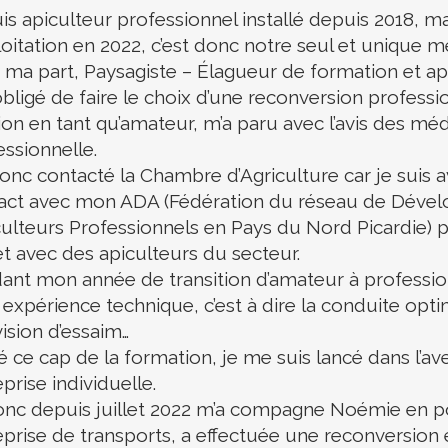
uis apiculteur professionnel installé depuis 2018,
loitation en 2022, c’est donc notre seul et unique mé
 ma part, Paysagiste – Élagueur de formation et apr
bligé de faire le choix d’une reconversion profession
ion en tant qu’amateur, m’a paru avec l’avis des mé
essionnelle.
donc contacté la Chambre d’Agriculture car je suis a
act avec mon ADA (Fédération du réseau de Dével
culteurs Professionnels en Pays du Nord Picardie) 
et avec des apiculteurs du secteur.
ant mon année de transition d’amateur à profession
xpérience technique, c’est à dire la conduite optim
vision d’essaim…
é ce cap de la formation, je me suis lancé dans l’a
prise individuelle.
onc depuis juillet 2022 m’a compagne Noémie en p
prise de transports, a effectuée une reconversion e