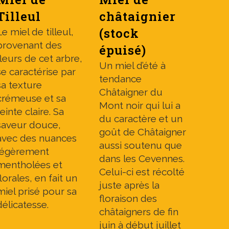
Tilleul
châtaignier
(stock
Le miel de tilleul,
provenant des
épuisé)
fleurs de cet arbre,
Un miel d’été à
se caractérise par
tendance
sa texture
Châtaigner du
crémeuse et sa
Mont noir qui lui a
teinte claire. Sa
du caractère et un
saveur douce,
goût de Châtaigner
avec des nuances
aussi soutenu que
légèrement
dans les Cevennes.
mentholées et
Celui-ci est récolté
florales, en fait un
juste après la
miel prisé pour sa
floraison des
délicatesse.
châtaigners de fin
juin à début juillet