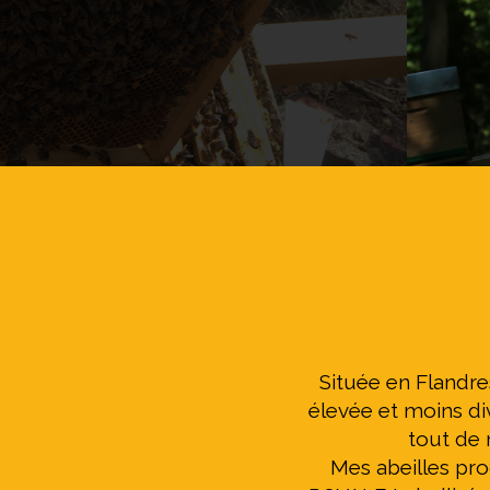
Située en Flandre
élevée et moins di
tout de 
Mes abeilles pro