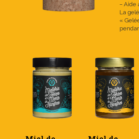
– Aide 
La gelé
« Gelé
pendan
Miel de
Miel de