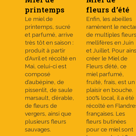
printemps
fleurs d’été
Le miel de
Enfin, les abeilles
printemps, sucré
ramènent le necta
et parfumé, arrive
de multiples fleur
très tôt en saison :
mellifères en Juin
produit à partir
et Juillet. Pour ains
d’Avril et récolté en
créer le Miel de
Mai, celui-ci est
Fleurs d’été, ce
composé
miel parfumé,
d’aubépine, de
fruité, frais, est un
pissenlit, de saule
plaisir en bouche.
marsault, d’érable,
100% local, il a été
de fleurs de
récolté en Flandre
vergers, ainsi que
françaises. Les
plusieurs fleurs
fleurs butinées
sauvages.
pour ce miel sont