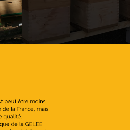
st peut être moins
 de la France, mais
 qualité.
i que de la GELEE