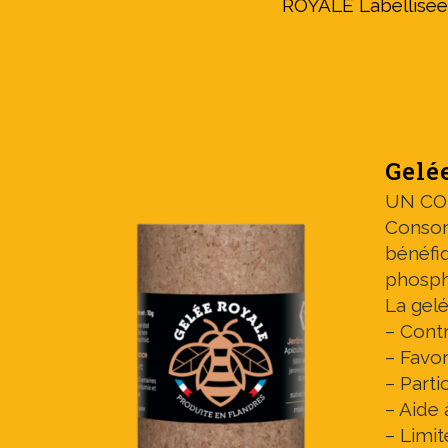
ROYALE Labellisée 
Gelé
UN CO
Consom
bénéfiq
phospho
La gel
– Contr
– Favor
– Parti
– Aide 
– Limit