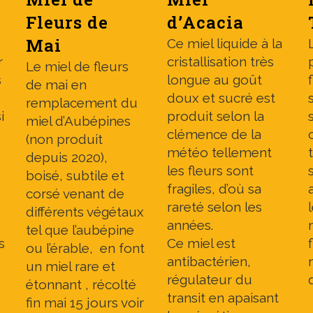
Fleurs de
d’Acacia
Mai
Ce miel liquide à la
r
cristallisation très
Le miel de fleurs
s
longue au goût
de mai en
doux et sucré est
remplacement du
i
produit selon la
miel d’Aubépines
clémence de la
(non produit
météo tellement
depuis 2020),
les fleurs sont
boisé, subtile et
fragiles, d’où sa
corsé venant de
rareté selon les
différents végétaux
années.
tel que l’aubépine
s
Ce miel est
ou l’érable, en font
antibactérien,
un miel rare et
régulateur du
étonnant , récolté
transit en apaisant
fin mai 15 jours voir